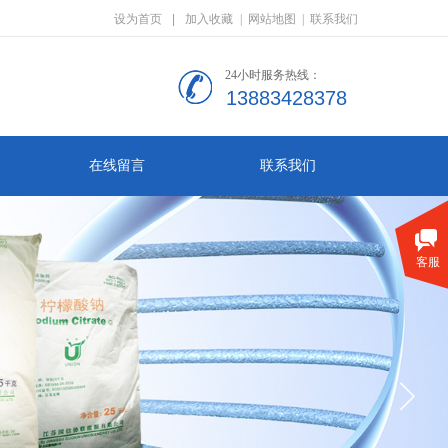
设为首页
|
加入收藏
|
网站地图
|
联系我们
24小时服务热线：
13883428378
在线留言
联系我们
客服