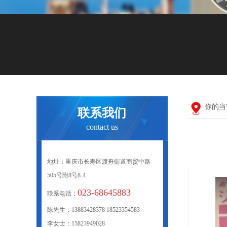
你的当
联系我们
contact us
地址：重庆市长寿区渡舟街道商贸中路
505号附8号8-4
023-68645883
联系电话：
陈先生：13883428378 18523354583
李女士：15823949028