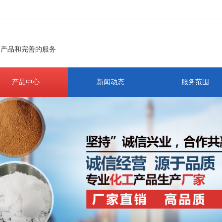
的产品和完善的服务
产品中心
新闻动态
服务范围