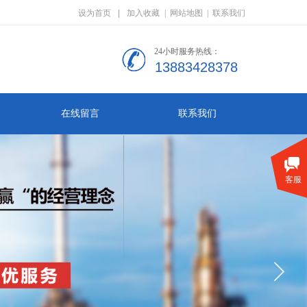
设为首页
|
加入收藏
|
网站地图
|
联系我们
24小时服务热线：
13883428378
在线留言
联系我们
客服