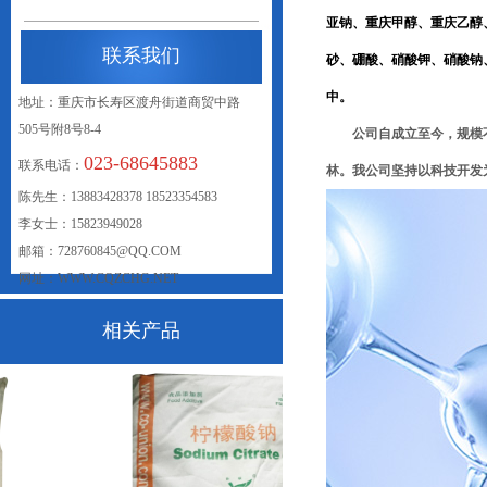
亚钠、重庆甲醇、重庆乙醇
联系我们
砂、硼酸、硝酸钾、硝酸钠
中。
地址：重庆市长寿区渡舟街道商贸中路
505号附8号8-4
公司自成立至今，规模不断
023-68645883
联系电话：
林。我公司坚持以科技开发
联系我们
陈先生：13883428378 18523354583
李女士：15823949028
邮箱：728760845@QQ.COM
网址：WWW.CQZCHG.NET
相关产品