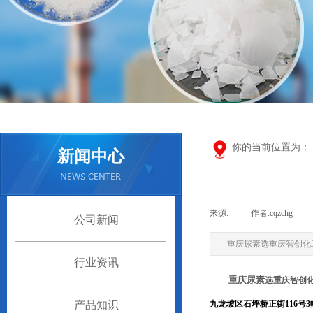
你的当前位置为：
新闻中心
来源:
|
作者:
cqzchg
|
公司新闻
重庆尿素选重庆智创化工13
行业资讯
重庆
尿素
选重庆智创化工
产品知识
九龙坡区石坪桥正街116号