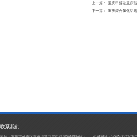
上一篇：
重庆甲醇选重庆智创化.
下一篇：
重庆聚合氯化铝选重庆.
联系我们
地址：重庆市长寿区渡舟街道商贸中路505号附8号8-4 公司网址：WWW.CQZCHG.