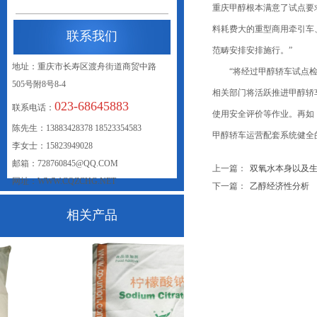
重庆甲醇根本满意了试点要
料耗费大的重型商用牵引车
联系我们
范畴安排安排施行。”
地址：重庆市长寿区渡舟街道商贸中路
“将经过甲醇轿车试点检验
505号附8号8-4
相关部门将活跃推进甲醇轿
023-68645883
联系电话：
使用安全评价等作业。再如
联系我们
陈先生：13883428378 18523354583
甲醇轿车运营配套系统健全
李女士：15823949028
邮箱：728760845@QQ.COM
上一篇：
双氧水本身以及生产原.
网址：WWW.CQZCHG.NET
下一篇：
乙醇经济性分析
相关产品