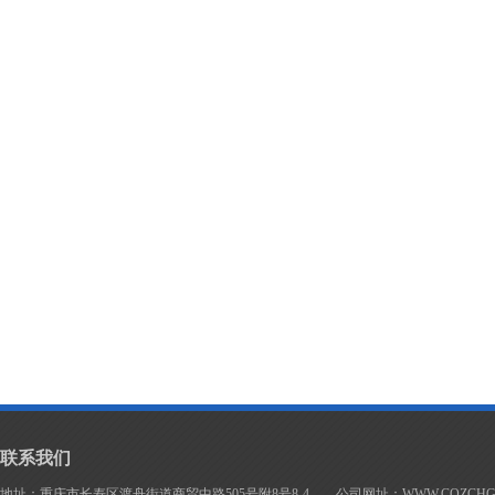
联系我们
地址：重庆市长寿区渡舟街道商贸中路505号附8号8-4 公司网址：WWW.CQZCHG.