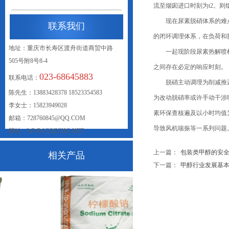
流至烟囱进口时刻为t2。则烟
现在尿素脱硝体系的难点首
联系我们
的闭环调理体系，在负荷和
地址：重庆市长寿区渡舟街道商贸中路
一起现阶段尿素热解喷枪调
505号附8号8-4
之间存在必定的响应时刻。
023-68645883
联系电话：
脱硝主动调理为削减推迟以
联系我们
陈先生：13883428378 18523354583
为改动脱硝率或许手动干涉
李女士：15823949028
素环保查核遍及以小时均值
邮箱：728760845@QQ.COM
导致风机喘振等一系列问题
网址：WWW.CQZCHG.NET
上一篇：
包装类甲醇的安全运输.
相关产品
下一篇：
甲醇行业发展基