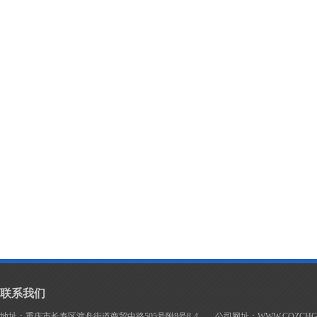
联系我们
地址：重庆市长寿区渡舟街道商贸中路505号附8号8-4 公司网址：WWW.CQZCHG.