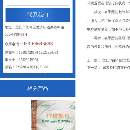
环境温度在比较冷的状况，
其次，在甲醇的包装与装卸
联系我们
止胀大，也可适度防止包装
地址：重庆市长寿区渡舟街道商贸中路
甲醇戴呼吸器，如不小心将
505号附8号8-4
再者，在甲醇的阻隔消防操
023-68645883
联系电话：
高的设备和施行，如船只的
联系我们
陈先生：13883428378 18523354583
李女士：15823949028
上一篇：
重庆消泡剂选重庆智创.
邮箱：728760845@QQ.COM
下一篇：
尿素脱硝调节难
网址：WWW.CQZCHG.NET
相关产品